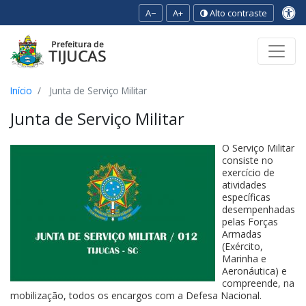
A−
A+
Alto contraste
Ir para o conteúdo
Ir para o menu
Ir para a busca
[2]
[3]
[1]
Início
Junta de Serviço Militar
Junta de Serviço Militar
O Serviço Militar
consiste no
exercício de
atividades
específicas
desempenhadas
pelas Forças
Armadas
(Exército,
Marinha e
Aeronáutica) e
compreende, na
mobilização, todos os encargos com a Defesa Nacional.