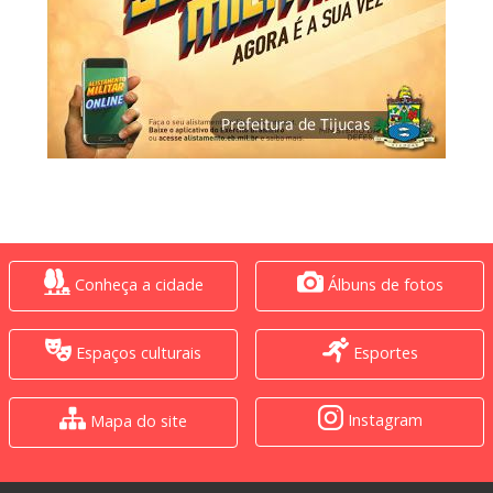
Conheça a cidade
Álbuns de fotos
Espaços culturais
Esportes
Instagram
Mapa do site