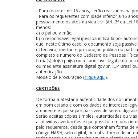
- Para maiores de 16 anos, serão realizados na pr
- Para os requerentes com idade inferior a 16 ano
pessoalmente os atos da vida civil (Art. 3º da Lei
menos:
a) o pai ou a mãe;
b) o responsável legal (pessoa indicada por autor
que, neste último caso, o documento seja passível
c) terceiro, mediante procuração pública ou partic
completo e número do Cadastro de Pessoas Físicas
firma(s) do(s) pai(s) ou responsável legal e do o
ou mediante assinatura digital gov.br, ICP Brasil o
autenticação.
Modelo de Procuração (
clique aqui
).
CERTIDÕES
De forma a atestar a autenticidade dos documentos
em bom estado e com os dados de interesse legív
atendente e que sejam passíveis de serem digitali
Serão aceitas cópias simples, autenticadas ou vias
as devidas averbações e que possibilitem uma inter
pelo requerente, desde que contenham forma de ve
código HASH, selo digital, ou outra forma de auten