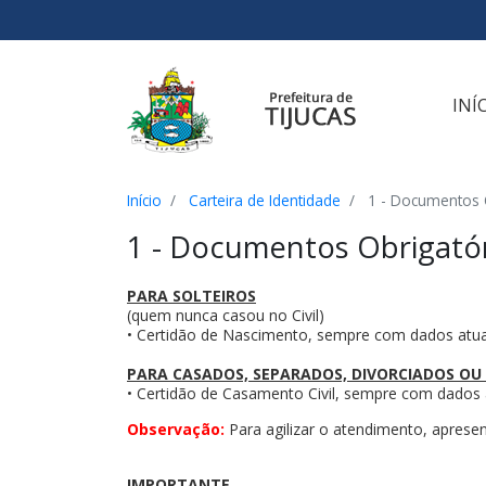
Ir para o conteúdo
Ir para o menu
Ir para a busca
[2]
[3]
[1]
INÍ
Início
Carteira de Identidade
1 - Documentos 
1 - Documentos Obrigató
PARA SOLTEIROS
(quem nunca casou no Civil)
• Certidão de Nascimento, sempre com dados atua
PARA CASADOS, SEPARADOS, DIVORCIADOS OU
• Certidão de Casamento Civil, sempre com dados 
Observação:
Para agilizar o atendimento, aprese
IMPORTANTE