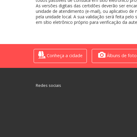
todos passíveis de consulta em sítio eletrônico pró
As versões digitais das certidões deverão ser enc
unidade de atendimento (e-mail), ou aplicativo de
pela unidade local. A sua validação será feita pel
em sítio eletrônico próprio para verificação da au
Conheça a cidade
Álbuns de foto
Redes sociais