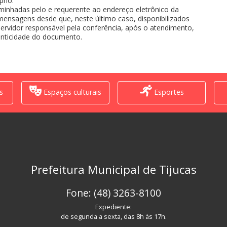
prio.
aminhadas pelo e requerente ao endereço eletrônico da
 mensagens desde que, neste último caso, disponibilizados
o servidor responsável pela conferência, após o atendimento,
tenticidade do documento.
s
Espaços culturais
Esportes
Prefeitura Municipal de Tijucas
Fone: (48) 3263-8100
Expediente:
de segunda a sexta, das 8h às 17h.