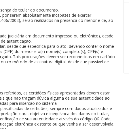
esença do titular do documento.
s, por serem absolutamente incapazes de exercer
 10.406/2002), serão realizados na presença do menor e de, ao
idade judiciária em documento impresso ou eletrônico), desde
 de autenticação.
ular, desde que específica para o ato, devendo conter o nome
 (CPF) do menor e o(s) nome(s) completo(s), CPF(s) e
utorgado. Tais procurações devem ser reconhecidas em cartório
u outro método de assinatura digital, desde que passível de
 referidos, as certidões físicas apresentadas devem estar
eis que não tragam dúvida alguma de sua autenticidade ao
zadas para inserção no sistema.
 plastificadas de certidões, sempre com dados atualizados e
pretação clara, objetiva e inequívoca dos dados do titular,
rificação de sua autenticidade através do código QR Code,
ticação eletrônica existente ou que venha a ser desenvolvida,