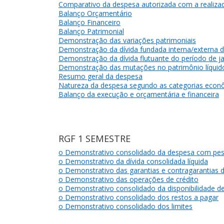
Comparativo da despesa autorizada com a realiza
Balanço Orçamentário
Balanço Financeiro
Balanço Patrimonial
Demonstração das variações patrimoniais
Demonstração da dívida fundada interna/externa 
Demonstração da dívida flutuante do período de j
Demonstração das mutações no patrimônio líquid
Resumo geral da despesa
Natureza da despesa segundo as categorias econ
Balanço da execução e orçamentária e financeira
RGF 1 SEMESTRE
o Demonstrativo consolidado da despesa com pes
o Demonstrativo da dívida consolidada líquida
o Demonstrativo das garantias e contragarantias d
o Demonstrativo das operações de crédito
o Demonstrativo consolidado da disponibilidade de
o Demonstrativo consolidado dos restos a pagar
o Demonstrativo consolidado dos limites