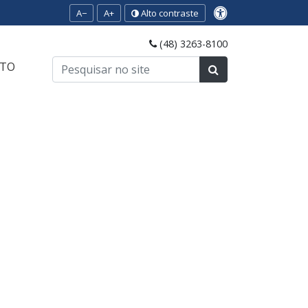
A−
A+
Alto contraste
(48) 3263-8100
TO