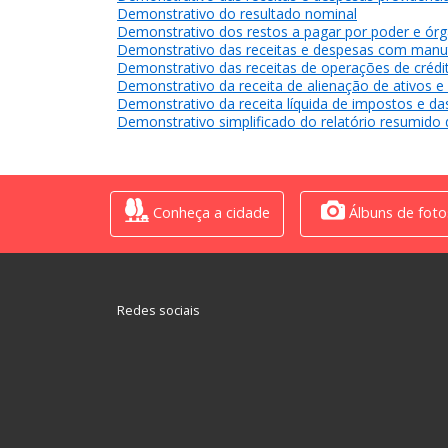
Demonstrativo do resultado nominal
Demonstrativo dos restos a pagar por poder e ór
Demonstrativo das receitas e despesas com manu
Demonstrativo das receitas de operações de crédit
Demonstrativo da receita de alienação de ativos e
Demonstrativo da receita líquida de impostos e d
Demonstrativo simplificado do relatório resumido
Conheça a cidade
Álbuns de foto
Redes sociais