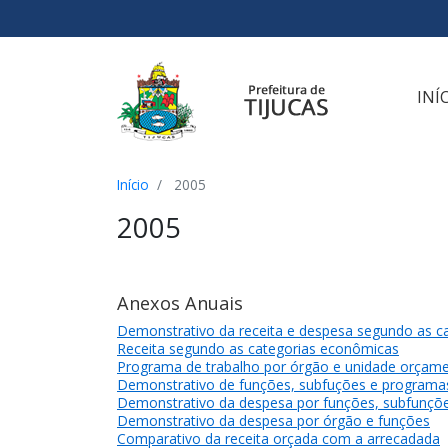
Ir para o conteúdo
Ir para o menu
Ir para a busca
[2]
[3]
[1]
INÍ
Início
2005
2005
Anexos Anuais
Demonstrativo da receita e despesa segundo as c
Receita segundo as categorias econômicas
Programa de trabalho por órgão e unidade orçame
Demonstrativo de funções, subfuções e programas 
Demonstrativo da despesa por funções, subfunçõ
Demonstrativo da despesa por órgão e funções
Comparativo da receita orçada com a arrecadada