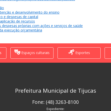
gão
tenção e desenvolvimento do ensino
o e despesas de capital
 aplicação de recursos
as despesas próprias com ações e serviços de saúde
 da execução orçamentária
s
Espaços culturais
Esportes
Prefeitura Municipal de Tijucas
Fone: (48) 3263-8100
Expediente: