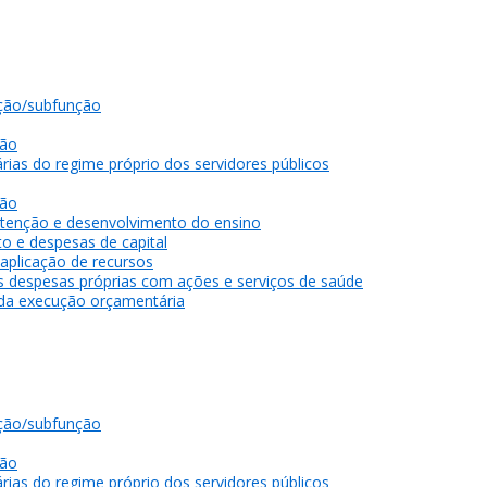
ção/subfunção
gão
rias do regime próprio dos servidores públicos
gão
tenção e desenvolvimento do ensino
o e despesas de capital
 aplicação de recursos
as despesas próprias com ações e serviços de saúde
 da execução orçamentária
ção/subfunção
gão
rias do regime próprio dos servidores públicos