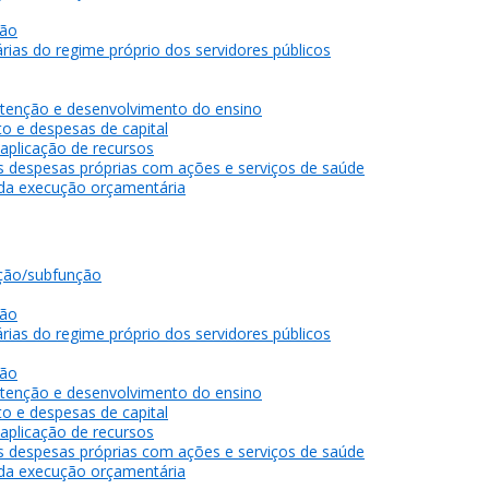
gão
rias do regime próprio dos servidores públicos
tenção e desenvolvimento do ensino
o e despesas de capital
 aplicação de recursos
as despesas próprias com ações e serviços de saúde
 da execução orçamentária
ção/subfunção
gão
rias do regime próprio dos servidores públicos
gão
tenção e desenvolvimento do ensino
o e despesas de capital
 aplicação de recursos
as despesas próprias com ações e serviços de saúde
 da execução orçamentária