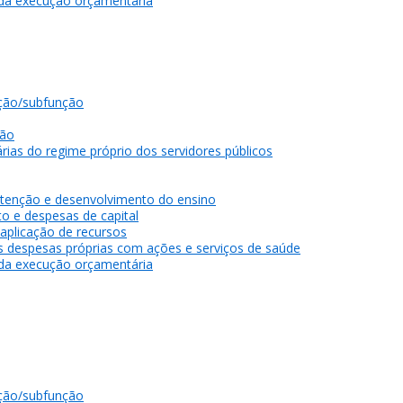
 da execução orçamentária
ção/subfunção
gão
rias do regime próprio dos servidores públicos
tenção e desenvolvimento do ensino
o e despesas de capital
 aplicação de recursos
as despesas próprias com ações e serviços de saúde
 da execução orçamentária
ção/subfunção