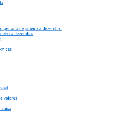
da
do período de janeiro a dezembro
aneiro a dezembro
o
ômicas
soal
e valores
 caixa