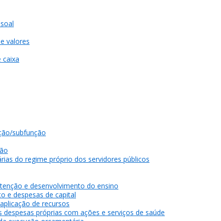
soal
e valores
 caixa
ção/subfunção
gão
rias do regime próprio dos servidores públicos
tenção e desenvolvimento do ensino
o e despesas de capital
 aplicação de recursos
as despesas próprias com ações e serviços de saúde