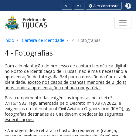
A−
A+
Alto contraste
Ir para o conteúdo
Ir para o menu
Ir para a busca
[2]
[3]
[1]
Início
Carteira de Identidade
4 - Fotografias
4 - Fotografias
Com a implantação do processo de captura biométrica digital
no Posto de Identificação de Tijucas, não é mais necessário a
apresentação de fotografia 3×4 para a emissão da Carteira de
Identidade,
exceto nos casos de crianças menores de 2 (dois)
anos, onde a apresentação continua obrigatória.
Para cumprimento das exigências impostas pela Lei nº
7.116/1983, regulamentada pelo Decreto nº 10.977/2022, e
exigências da International Civil Aviation Organization (ICAO),
as
fotografias destinadas às CIN devem obedecer às seguintes
especificações:
• A imagem deve retratar o busto do requerente (cabeça,
pescoço, ambas as orelhas e parte superior do tórax) em