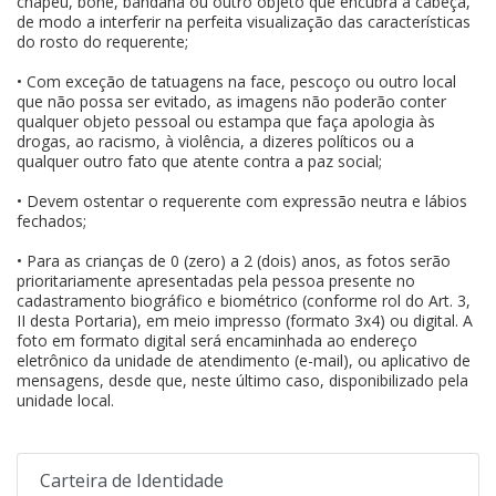
chapéu, boné, bandana ou outro objeto que encubra a cabeça,
de modo a interferir na perfeita visualização das características
do rosto do requerente;
• Com exceção de tatuagens na face, pescoço ou outro local
que não possa ser evitado, as imagens não poderão conter
qualquer objeto pessoal ou estampa que faça apologia às
drogas, ao racismo, à violência, a dizeres políticos ou a
qualquer outro fato que atente contra a paz social;
• Devem ostentar o requerente com expressão neutra e lábios
fechados;
• Para as crianças de 0 (zero) a 2 (dois) anos, as fotos serão
prioritariamente apresentadas pela pessoa presente no
cadastramento biográfico e biométrico (conforme rol do Art. 3,
II desta Portaria), em meio impresso (formato 3x4) ou digital. A
foto em formato digital será encaminhada ao endereço
eletrônico da unidade de atendimento (e-mail), ou aplicativo de
mensagens, desde que, neste último caso, disponibilizado pela
unidade local.
Carteira de Identidade