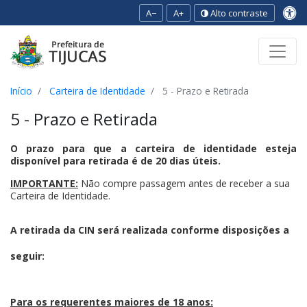
A−
A+
Alto contraste
Ir para o conteúdo
Ir para o menu
Ir para a busca
[2]
[3]
[1]
Início
Carteira de Identidade
5 - Prazo e Retirada
5 - Prazo e Retirada
O prazo para que a carteira de identidade esteja
disponível para retirada é de 20 dias úteis.
IMPORTANTE:
Não compre passagem antes de receber a sua
Carteira de Identidade.
A retirada da CIN será realizada conforme disposições a
seguir:
Para os requerentes maiores de 18 anos: