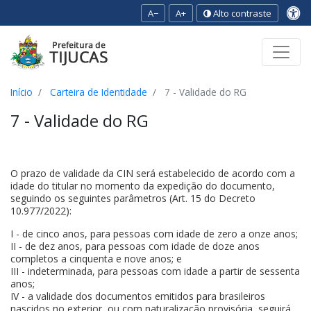
A−
A+
Alto contraste
Ir para o conteúdo
Ir para o menu
Ir para a busca
[2]
[3]
[1]
Início
Carteira de Identidade
7 - Validade do RG
7 - Validade do RG
O prazo de validade da CIN será estabelecido de acordo com a
idade do titular no momento da expedição do documento,
seguindo os seguintes parâmetros (Art. 15 do Decreto
10.977/2022):
I - de cinco anos, para pessoas com idade de zero a onze anos;
II - de dez anos, para pessoas com idade de doze anos
completos a cinquenta e nove anos; e
III - indeterminada, para pessoas com idade a partir de sessenta
anos;
IV - a validade dos documentos emitidos para brasileiros
nascidos no exterior, ou com naturalização provisória, seguirá