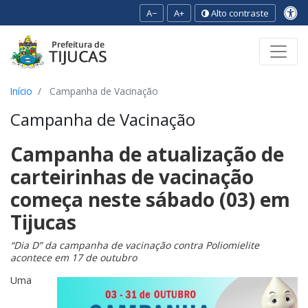
A−
A+
Alto contraste
Ir para o conteúdo
Ir para o menu
Ir para a busca
[2]
[3]
[1]
Início
Campanha de Vacinação
Campanha de Vacinação
Campanha de atualização de
carteirinhas de vacinação
começa neste sábado (03) em
Tijucas
“Dia D” da campanha de vacinação contra Poliomielite
acontece em 17 de outubro
Uma