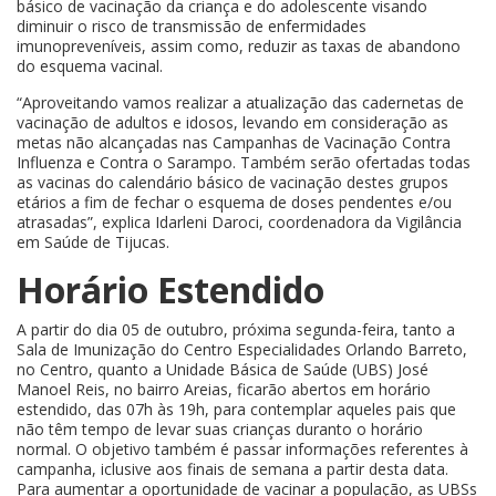
básico de vacinação da criança e do adolescente visando
diminuir o risco de transmissão de enfermidades
imunopreveníveis, assim como, reduzir as taxas de abandono
do esquema vacinal.
“Aproveitando vamos realizar a atualização das cadernetas de
vacinação de adultos e idosos, levando em consideração as
metas não alcançadas nas Campanhas de Vacinação Contra
Influenza e Contra o Sarampo. Também serão ofertadas todas
as vacinas do calendário básico de vacinação destes grupos
etários a fim de fechar o esquema de doses pendentes e/ou
atrasadas”, explica Idarleni Daroci, coordenadora da Vigilância
em Saúde de Tijucas.
Horário Estendido
A partir do dia 05 de outubro, próxima segunda-feira, tanto a
Sala de Imunização do Centro Especialidades Orlando Barreto,
no Centro, quanto a Unidade Básica de Saúde (UBS) José
Manoel Reis, no bairro Areias, ficarão abertos em horário
estendido, das 07h às 19h, para contemplar aqueles pais que
não têm tempo de levar suas crianças duranto o horário
normal. O objetivo também é passar informações referentes à
campanha, iclusive aos finais de semana a partir desta data.
Para aumentar a oportunidade de vacinar a população, as UBSs