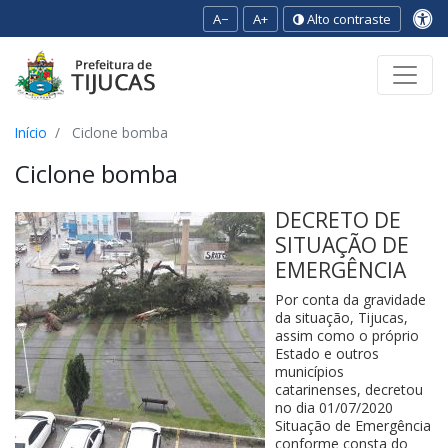
A−
A+
Alto contraste
Ir para o conteúdo
Ir para o menu
Ir para a busca
[2]
[3]
[1]
Início
Ciclone bomba
Ciclone bomba
DECRETO DE
SITUAÇÃO DE
EMERGÊNCIA
Por conta da gravidade
da situação, Tijucas,
assim como o próprio
Estado e outros
municípios
catarinenses, decretou
no dia 01/07/2020
Situação de Emergência
conforme consta do