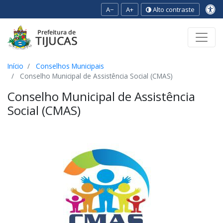
A−
A+
Alto contraste
Ir para o conteúdo
Ir para o menu
Ir para a busca
[2]
[3]
[1]
Início
Conselhos Municipais
Conselho Municipal de Assistência Social (CMAS)
Conselho Municipal de Assistência
Social (CMAS)