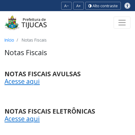
A−
A+
Alto contraste
Ir para o conteúdo
Ir para o menu
Ir para a busca
[2]
[3]
[1]
Início
Notas Fiscais
Notas Fiscais
NOTAS FISCAIS AVULSAS
Acesse aqui
NOTAS FISCAIS ELETRÔNICAS
Acesse aqui