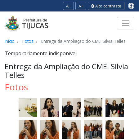
A−
A+
Alto contraste
Ir para o conteúdo
Ir para o menu
Ir para a busca
[2]
[3]
[1]
Início
Fotos
Entrega da Ampliação do CMEI Silvia Telles
Temporariamente indisponível
Entrega da Ampliação do CMEI Silvia
Telles
Fotos