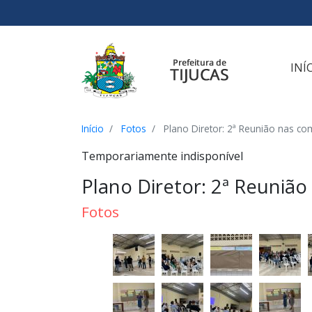
Ir para o conteúdo
Ir para o menu
Ir para a busca
[2]
[3]
[1]
INÍ
Início
Fotos
Plano Diretor: 2ª Reunião nas c
Temporariamente indisponível
Plano Diretor: 2ª Reuniã
Fotos