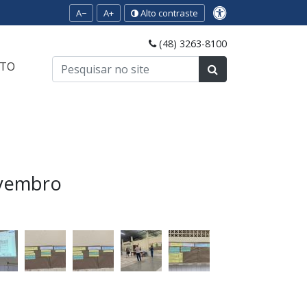
A−
A+
Alto contraste
(48) 3263-8100
TO
ovembro