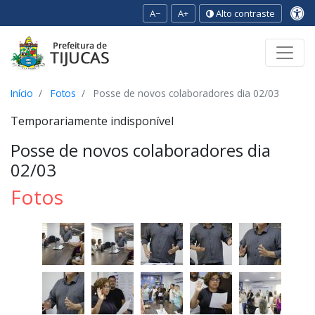
A−
A+
Alto contraste
Ir para o conteúdo
Ir para o menu
Ir para a busca
[2]
[3]
[1]
Início
Fotos
Posse de novos colaboradores dia 02/03
Temporariamente indisponível
Posse de novos colaboradores dia
02/03
Fotos