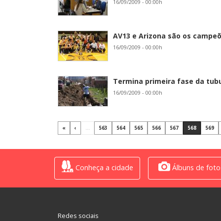
16/09/2009 - 00:00h
AV13 e Arizona são os campeõ
16/09/2009 - 00:00h
Termina primeira fase da tubu
16/09/2009 - 00:00h
«
‹
...
563
564
565
566
567
568
569
Conheça a cidade
Álbuns de foto
Redes sociais