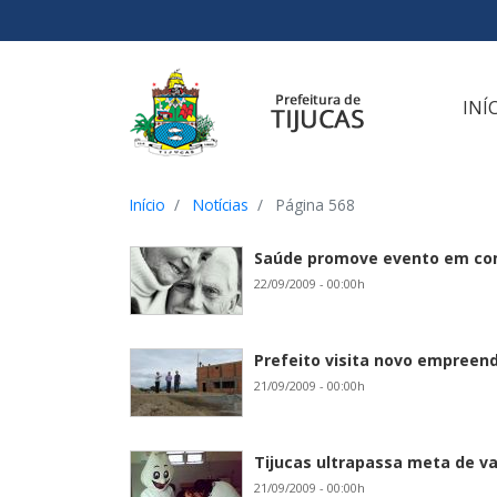
Ir para o conteúdo
Ir para o menu
Ir para a busca
[2]
[3]
[1]
INÍ
Início
Notícias
Página 568
Saúde promove evento em co
22/09/2009 - 00:00h
Prefeito visita novo empreen
21/09/2009 - 00:00h
Tijucas ultrapassa meta de va
21/09/2009 - 00:00h