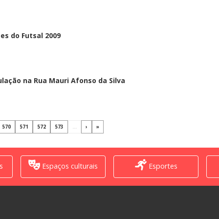
es do Futsal 2009
lação na Rua Mauri Afonso da Silva
570
571
572
573
...
›
»
s
Espaços culturais
Esportes