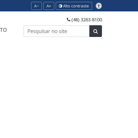
A−
A+
Alto contraste
(48) 3263-8100
TO