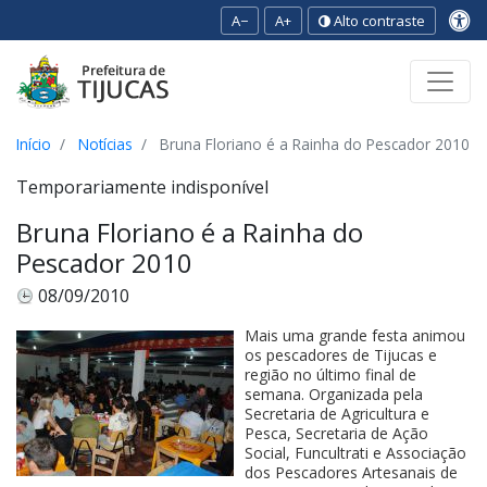
A−
A+
Alto contraste
Ir para o conteúdo
Ir para o menu
Ir para a busca
[2]
[3]
[1]
Início
Notícias
Bruna Floriano é a Rainha do Pescador 2010
Temporariamente indisponível
Bruna Floriano é a Rainha do
Pescador 2010
08/09/2010
Mais uma grande festa animou
os pescadores de Tijucas e
região no último final de
semana. Organizada pela
Secretaria de Agricultura e
Pesca, Secretaria de Ação
Social, Funcultrati e Associação
dos Pescadores Artesanais de