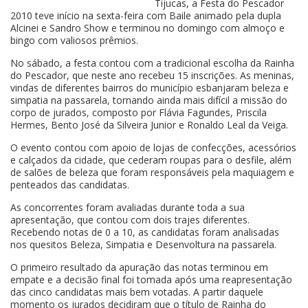
Tijucas, a Festa do Pescador
2010 teve início na sexta-feira com Baile animado pela dupla
Alcinei e Sandro Show e terminou no domingo com almoço e
bingo com valiosos prêmios.
No sábado, a festa contou com a tradicional escolha da Rainha
do Pescador, que neste ano recebeu 15 inscrições. As meninas,
vindas de diferentes bairros do município esbanjaram beleza e
simpatia na passarela, tornando ainda mais difícil a missão do
corpo de jurados, composto por Flávia Fagundes, Priscila
Hermes, Bento José da Silveira Junior e Ronaldo Leal da Veiga.
O evento contou com apoio de lojas de confecções, acessórios
e calçados da cidade, que cederam roupas para o desfile, além
de salões de beleza que foram responsáveis pela maquiagem e
penteados das candidatas.
As concorrentes foram avaliadas durante toda a sua
apresentação, que contou com dois trajes diferentes.
Recebendo notas de 0 a 10, as candidatas foram analisadas
nos quesitos Beleza, Simpatia e Desenvoltura na passarela.
O primeiro resultado da apuração das notas terminou em
empate e a decisão final foi tomada após uma reapresentação
das cinco candidatas mais bem votadas. A partir daquele
momento os jurados decidiram que o título de Rainha do