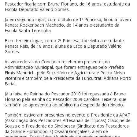
Pescador ficaria com Bruna Floriano, de 16 anos, estudante da
Escola Deputado Valério Gomes.
Já em segundo lugar, com o título de 1ª Princesa, ficou a jovem
Renata Rockenbach Machado, de 14 anos e estudante da
Escola Santa Terezinha.
E em terceiro lugar, como 2ª Princesa, foi eleita a estudante
Renata Reis, de 18 anos, aluna da Escola Deputado Valério
Gomes.
As vencedoras do Concurso receberam presentes da
Administração Municipal, que foram entregues pelo Prefeito
Elmis Mannrich, pelo Secretário de Agricultura e Pesca Nelso
Vicentini e também pela Presidente da Funcultrati Adriana Porto
Faria.
Já a faixa de Rainha do Pescador 2010 foi repassada à Bruna
Floriano pela Rainha do Pescador 2009 Caroline Teixeira, que
também se apresentou ao público na despedida do reinado.
Também estiveram presentes no evento o Presidente da APAT
(Associação dos Pescadores Artesanais de Tijucas) Claudinê de
Souza e o Presidente do Sindipesca (Sindicato dos Pescadores
da Grande Florianópolis) Osvani Gonçalves, além de
Vereadores, Secretários Municipais e demais membros da