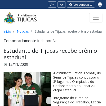
A−
A+
Alto contraste
Ir para o conteúdo
Ir para o menu
Ir para a busca
[2]
[3]
[1]
Início
Notícias
Estudante de Tijucas recebe prêmio estadual
Temporariamente indisponível
Estudante de Tijucas recebe prêmio
estadual
13/11/2009
A estudante Leticia Tomazi, do
Senai de Tijucas conquistou o
3º lugar nas Olimpiadas do
Conhecimento do Senai 2009 -
etapa estadual.
Integrante do curso de
Segurança do Trabalho, Leticia