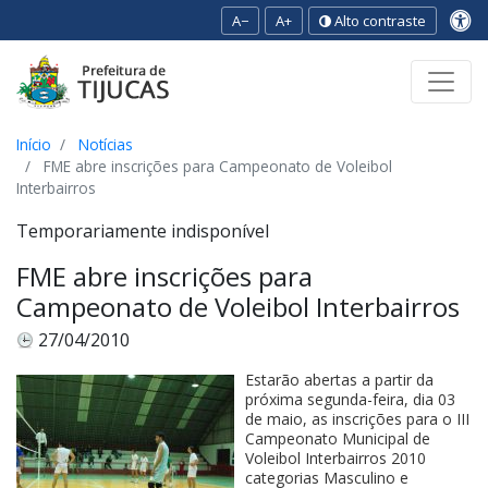
A−
A+
Alto contraste
Ir para o conteúdo
Ir para o menu
Ir para a busca
[2]
[3]
[1]
Início
Notícias
FME abre inscrições para Campeonato de Voleibol
Interbairros
Temporariamente indisponível
FME abre inscrições para
Campeonato de Voleibol Interbairros
27/04/2010
Estarão abertas a partir da
próxima segunda-feira, dia 03
de maio, as inscrições para o III
Campeonato Municipal de
Voleibol Interbairros 2010
categorias Masculino e