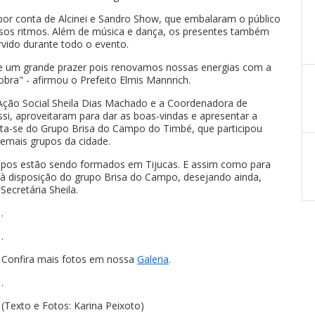
por conta de Alcinei e Sandro Show, que embalaram o público
sos ritmos. Além de música e dança, os presentes também
rvido durante todo o evento.
re um grande prazer pois renovamos nossas energias com a
obra" - afirmou o Prefeito Elmis Mannrich.
e Ação Social Sheila Dias Machado e a Coordenadora de
si, aproveitaram para dar as boas-vindas e apresentar a
ata-se do Grupo Brisa do Campo do Timbé, que participou
emais grupos da cidade.
rupos estão sendo formados em Tijucas. E assim como para
 à disposição do grupo Brisa do Campo, desejando ainda,
ecretária Sheila.
.
.
Confira mais fotos em nossa
Galeria
.
.
(Texto e Fotos: Karina Peixoto)