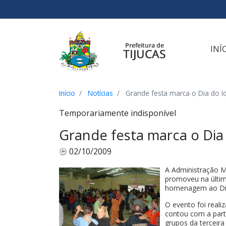
Ir para o conteúdo
Ir para o menu
Ir para a busca
[2]
[3]
[1]
INÍ
Início
Notícias
Grande festa marca o Dia do I
Temporariamente indisponível
Grande festa marca o Dia
02/10/2009
A Administração Mu
promoveu na últim
homenagem ao Dia 
O evento foi reali
contou com a part
grupos da terceir