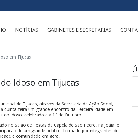
CIO
NOTÍCIAS
GABINETES E SECRETARIAS
CONTA
doso em Tijucas
Ú
 do Idoso em Tijucas
nicipal de Tijucas, através da Secretaria de Ação Social,
a quinta-feira um grande encontro da Terceira Idade em
do Idoso, celebrado dia 1.º de Outubro.
zado no Salão de Festas da Capela de São Pedro, na Joáia, e
icipação de um grande público, formado por integrantes de
a idade e comunidade em geral.