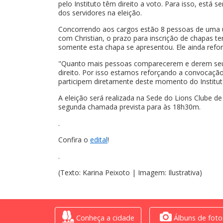
pelo Instituto têm direito a voto. Para isso, está
dos servidores na eleição.
Concorrendo aos cargos estão 8 pessoas de uma 
com Christian, o prazo para inscrição de chapas te
somente esta chapa se apresentou. Ele ainda reforç
"Quanto mais pessoas comparecerem e derem seu v
direito. Por isso estamos reforçando a convocaçã
participem diretamente deste momento do Instituto
A eleição será realizada na Sede do Lions Clube de
segunda chamada prevista para às 18h30m.
.
Confira o
edital
!
.
(Texto: Karina Peixoto | Imagem: Ilustrativa)
Conheça a cidade
Álbuns de foto