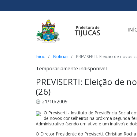
Ir para o conteúdo
Ir para o menu
Ir para a busca
[2]
[3]
[1]
INÍ
Início
Notícias
PREVISERTI: Eleição de novos c
Temporariamente indisponível
PREVISERTI: Eleição de n
(26)
21/10/2009
O Previserti - Instituto de Previdência Social d
de novos conselheiros na próxima segunda-fei
Administrativo (sendo um ativo e um inativo) e doi
O Diretor Presidente do Previserti, Christian Roch