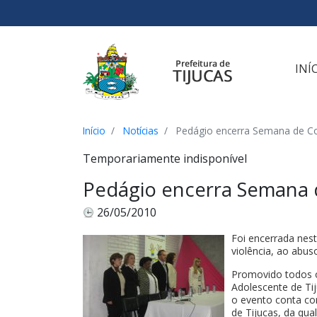
Ir para o conteúdo
Ir para o menu
Ir para a busca
[2]
[3]
[1]
INÍ
Início
Notícias
Pedágio encerra Semana de Co
Temporariamente indisponível
Pedágio encerra Semana 
26/05/2010
Foi encerrada nes
violência, ao abus
Promovido todos o
Adolescente de Tij
o evento conta co
de Tijucas, da qu