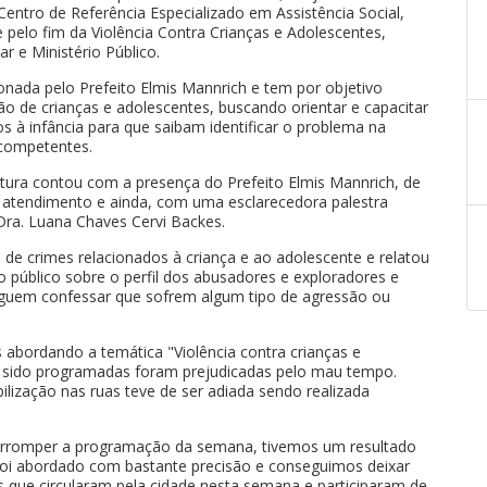
entro de Referência Especializado em Assistência Social,
pelo fim da Violência Contra Crianças e Adolescentes,
itar e Ministério Público.
ionada pelo Prefeito Elmis Mannrich e tem por objetivo
ão de crianças e adolescentes, buscando orientar e capacitar
os à infância para que saibam identificar o problema na
 competentes.
tura contou com a presença do Prefeito Elmis Mannrich, de
 atendimento e ainda, com uma esclarecedora palestra
Dra. Luana Chaves Cervi Backes.
de crimes relacionados à criança e ao adolescente e relatou
 o público sobre o perfil dos abusadores e exploradores e
guem confessar que sofrem algum tipo de agressão ou
 abordando a temática "Violência contra crianças e
m sido programadas foram prejudicadas pelo mau tempo.
bilização nas ruas teve de ser adiada sendo realizada
terromper a programação da semana, tivemos um resultado
 foi abordado com bastante precisão e conseguimos deixar
ue circularam pela cidade nesta semana e participaram de