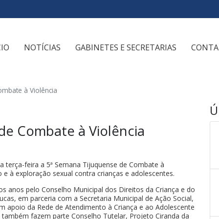
CIO
NOTÍCIAS
GABINETES E SECRETARIAS
CONTA
mbate à Violência
Ú
de Combate à Violência
ta terça-feira a 5ª Semana Tijuquense de Combate à
o e à exploração sexual contra crianças e adolescentes.
s anos pelo Conselho Municipal dos Direitos da Criança e do
ucas, em parceria com a Secretaria Municipal de Ação Social,
m apoio da Rede de Atendimento à Criança e ao Adolescente
al também fazem parte Conselho Tutelar, Projeto Ciranda da