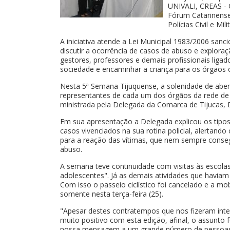
UNIVALI, CREAS - C
Fórum Catarinense 
Polícias Civil e Mil
A iniciativa atende a Lei Municipal 1983/2006 sanc
discutir a ocorrência de casos de abuso e exploraç
gestores, professores e demais profissionais ligad
sociedade e encaminhar a criança para os órgãos
Nesta 5ª Semana Tijuquense, a solenidade de aber
representantes de cada um dos órgãos da rede de
ministrada pela Delegada da Comarca de Tijucas, 
Em sua apresentação a Delegada explicou os tipos 
casos vivenciados na sua rotina policial, alertando
para a reação das vítimas, que nem sempre conse
abuso.
A semana teve continuidade com visitas às escolas
adolescentes". Já as demais atividades que havia
Com isso o passeio ciclístico foi cancelado e a mo
somente nesta terça-feira (25).
"Apesar destes contratempos que nos fizeram in
muito positivo com esta edição, afinal, o assunto
nossa mensagem a um grande número de pessoas q