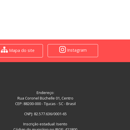
Instagram
Mapa do site
Endereço:
Rua Coronel Büchelle 01, Centro
CEP: 88200-000 - Tijucas - SC - Brasil
CNPJ: 82.577.636/0001-65
Inscrição estadual: Isento
Código do município no IBGE: 421800