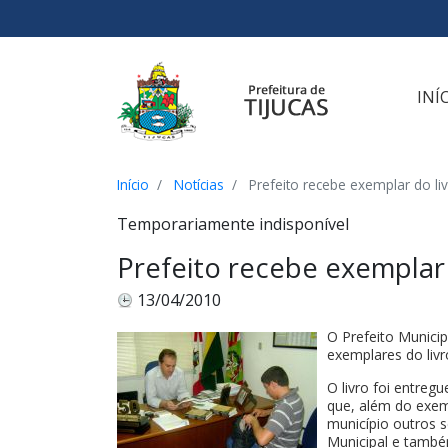
Ir para o conteúdo
Ir para o menu
Ir para a busca
[2]
[3]
[1]
INÍ
Início
Notícias
Prefeito recebe exemplar do li
Temporariamente indisponível
Prefeito recebe exemplar
13/04/2010
O Prefeito Municip
exemplares do livr
O livro foi entreg
que, além do exem
município outros s
Municipal e també