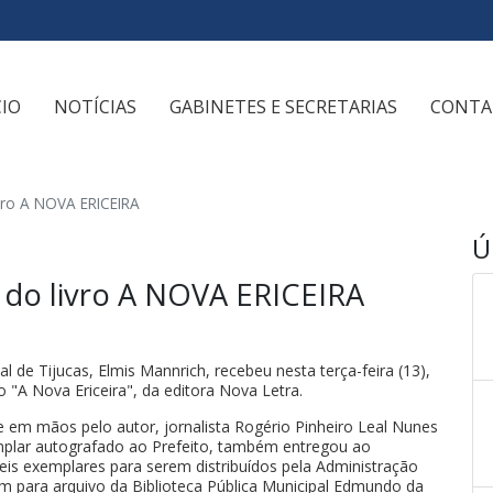
CIO
NOTÍCIAS
GABINETES E SECRETARIAS
CONTA
vro A NOVA ERICEIRA
Ú
 do livro A NOVA ERICEIRA
al de Tijucas, Elmis Mannrich, recebeu nesta terça-feira (13),
o "A Nova Ericeira", da editora Nova Letra.
ue em mãos pelo autor, jornalista Rogério Pinheiro Leal Nunes
plar autografado ao Prefeito, também entregou ao
eis exemplares para serem distribuídos pela Administração
m para arquivo da Biblioteca Pública Municipal Edmundo da