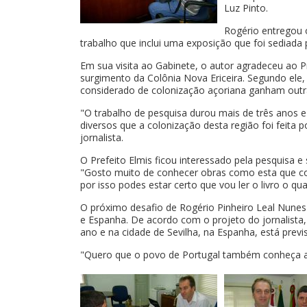
Luz Pinto.
Rogério entregou 
trabalho que inclui uma exposição que foi sediada 
Em sua visita ao Gabinete, o autor agradeceu ao P
surgimento da Colônia Nova Ericeira. Segundo ele,
considerado de colonização açoriana ganham outra
"O trabalho de pesquisa durou mais de três anos 
diversos que a colonização desta região foi feita p
jornalista.
O Prefeito Elmis ficou interessado pela pesquisa e
"Gosto muito de conhecer obras como esta que con
por isso podes estar certo que vou ler o livro o qu
O próximo desafio de Rogério Pinheiro Leal Nunes é
e Espanha. De acordo com o projeto do jornalista,
ano e na cidade de Sevilha, na Espanha, está pre
"Quero que o povo de Portugal também conheça a h