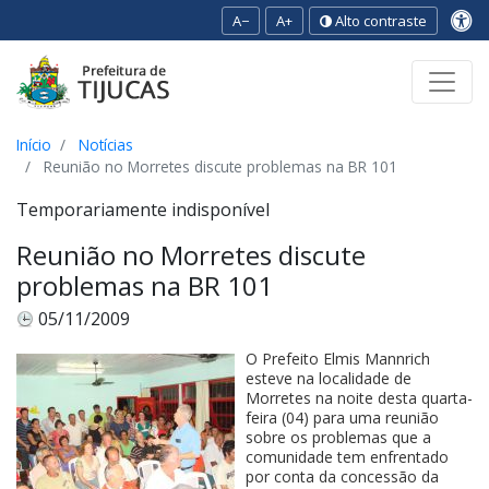
A−
A+
Alto contraste
Ir para o conteúdo
Ir para o menu
Ir para a busca
[2]
[3]
[1]
Início
Notícias
Reunião no Morretes discute problemas na BR 101
Temporariamente indisponível
Reunião no Morretes discute
problemas na BR 101
05/11/2009
O Prefeito Elmis Mannrich
esteve na localidade de
Morretes na noite desta quarta-
feira (04) para uma reunião
sobre os problemas que a
comunidade tem enfrentado
por conta da concessão da