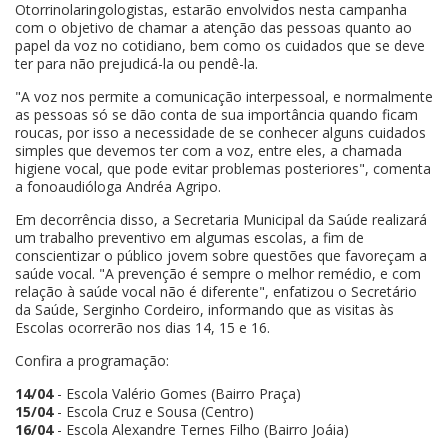
Otorrinolaringologistas, estarão envolvidos nesta campanha
com o objetivo de chamar a atenção das pessoas quanto ao
papel da voz no cotidiano, bem como os cuidados que se deve
ter para não prejudicá-la ou pendê-la.
"A voz nos permite a comunicação interpessoal, e normalmente
as pessoas só se dão conta de sua importância quando ficam
roucas, por isso a necessidade de se conhecer alguns cuidados
simples que devemos ter com a voz, entre eles, a chamada
higiene vocal, que pode evitar problemas posteriores", comenta
a fonoaudióloga Andréa Agripo.
Em decorrência disso, a Secretaria Municipal da Saúde realizará
um trabalho preventivo em algumas escolas, a fim de
conscientizar o público jovem sobre questões que favoreçam a
saúde vocal. "A prevenção é sempre o melhor remédio, e com
relação à saúde vocal não é diferente", enfatizou o Secretário
da Saúde, Serginho Cordeiro, informando que as visitas às
Escolas ocorrerão nos dias 14, 15 e 16.
Confira a programação:
14/04
- Escola Valério Gomes (Bairro Praça)
15/04
- Escola Cruz e Sousa (Centro)
16/04
- Escola Alexandre Ternes Filho (Bairro Joáia)