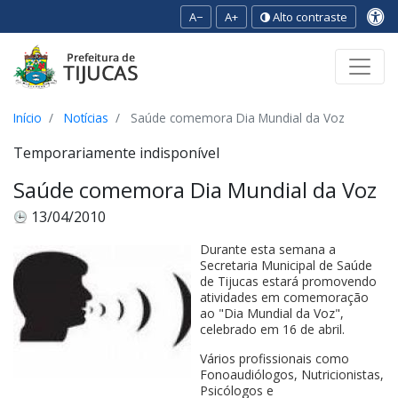
A−
A+
Alto contraste
Ir para o conteúdo
Ir para o menu
Ir para a busca
[2]
[3]
[1]
Início
Notícias
Saúde comemora Dia Mundial da Voz
Temporariamente indisponível
Saúde comemora Dia Mundial da Voz
13/04/2010
Durante esta semana a
Secretaria Municipal de Saúde
de Tijucas estará promovendo
atividades em comemoração
ao "Dia Mundial da Voz",
celebrado em 16 de abril.
Vários profissionais como
Fonoaudiólogos, Nutricionistas,
Psicólogos e