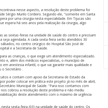
 encontrava nesse aspecto, a resolução deste problema foi
aúde Sérgio Murilo Cordeiro. Segundo ele, "somente em Santa
espera por uma cirurgia nesta especialidade. Em Tijucas são
e espera há seis anos pela realização da cirurgia, algo
das as sextas-feiras na unidade de saúde do centro e precisam
a seja agendada. A cada sexta-feira serão atendidos 30
s sábados, no centro cirúrgico do Hospital São José de
ospital e a Secretaria de Saúde.
ara as crianças, o que exige um atendimento especializado.
nto e, além dos médicos especialistas, o município de
 em anestesia infantil, o que vai garantir mais qualidade e
 o Secretário .
atuitos e contam com apoio da Secretaria de Estado da
 por poder colocar em prática este projeto já no mês de abril,
Secretário Municipal de Saúde. "Para isso contamos com
e nos cobrou a resolução deste problema e não mediu
a viabilização deste atendimento com o máximo de urgência
s nesta sexta-feira (03) na unidade de saúde do centro. Os