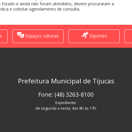
 do Estado e ainda não foram atendidos, devem procuraram a
dica e solicitar agendamento de consulta.
s
Espaços culturais
Esportes
Prefeitura Municipal de Tijucas
Fone: (48) 3263-8100
Expediente:
de segunda a sexta, das 8h às 17h.