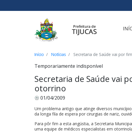
Ir para o conteúdo
Ir para o menu
Ir para a busca
[2]
[3]
[1]
INÍ
Início
Notícias
Secretaria de Saúde vai por fim
Temporariamente indisponível
Secretaria de Saúde vai po
otorrino
01/04/2009
Um problema antigo que atinge diversos municípios
da longa fila de espera por cirurgias de nariz, ouvi
Para pôr fim a esta angústia, a Secretaria Munici
uma equipe de médicos especialistas em otorrinol