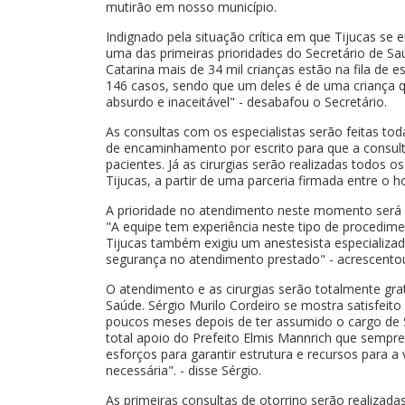
mutirão em nosso município.
Indignado pela situação crítica em que Tijucas se
uma das primeiras prioridades do Secretário de S
Catarina mais de 34 mil crianças estão na fila de 
146 casos, sendo que um deles é de uma criança qu
absurdo e inaceitável" - desabafou o Secretário.
As consultas com os especialistas serão feitas to
de encaminhamento por escrito para que a consult
pacientes. Já as cirurgias serão realizadas todos o
Tijucas, a partir de uma parceria firmada entre o h
A prioridade no atendimento neste momento será p
"A equipe tem experiência neste tipo de procedime
Tijucas também exigiu um anestesista especializado
segurança no atendimento prestado" - acrescentou
O atendimento e as cirurgias serão totalmente gr
Saúde. Sérgio Murilo Cordeiro se mostra satisfeito
poucos meses depois de ter assumido o cargo de 
total apoio do Prefeito Elmis Mannrich que sempr
esforços para garantir estrutura e recursos para 
necessária". - disse Sérgio.
As primeiras consultas de otorrino serão realizada