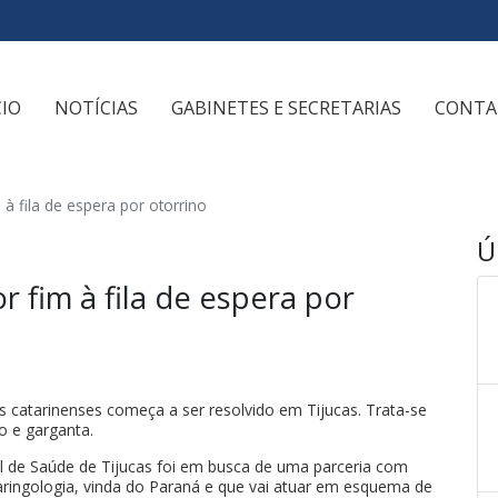
CIO
NOTÍCIAS
GABINETES E SECRETARIAS
CONTA
 à fila de espera por otorrino
Ú
r fim à fila de espera por
 catarinenses começa a ser resolvido em Tijucas. Trata-se
do e garganta.
pal de Saúde de Tijucas foi em busca de uma parceria com
aringologia, vinda do Paraná e que vai atuar em esquema de