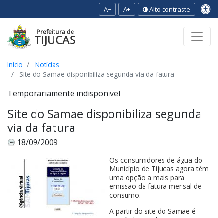
A−
A+
Alto contraste
Ir para o conteúdo
Ir para o menu
Ir para a busca
[2]
[3]
[1]
Início
Notícias
Site do Samae disponibiliza segunda via da fatura
Temporariamente indisponível
Site do Samae disponibiliza segunda
via da fatura
18/09/2009
Os consumidores de água do
Município de Tijucas agora têm
uma opção a mais para
emissão da fatura mensal de
consumo.
A partir do site do Samae é