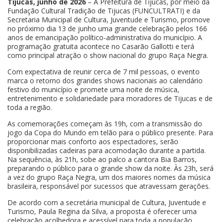
Tijucas, junho de 2026
– A Prefeitura de Tijucas, por meio da
Fundação Cultural Tradição de Tijucas (FUNCULTRATI) e da
Secretaria Municipal de Cultura, Juventude e Turismo, promove
no próximo dia 13 de junho uma grande celebração pelos 166
anos de emancipação político-administrativa do município. A
programação gratuita acontece no Casarão Gallotti e terá
como principal atração o show nacional do grupo Raça Negra.
Com expectativa de reunir cerca de 7 mil pessoas, o evento
marca o retorno dos grandes shows nacionais ao calendário
festivo do município e promete uma noite de música,
entretenimento e solidariedade para moradores de Tijucas e de
toda a região.
As comemorações começam às 19h, com a transmissão do
jogo da Copa do Mundo em telão para o público presente. Para
proporcionar mais conforto aos espectadores, serão
disponibilizadas cadeiras para acomodação durante a partida.
Na sequência, às 21h, sobe ao palco a cantora Bia Barros,
preparando o público para o grande show da noite. Às 23h, será
a vez do grupo Raça Negra, um dos maiores nomes da música
brasileira, responsável por sucessos que atravessam gerações.
De acordo com a secretária municipal de Cultura, Juventude e
Turismo, Paula Regina da Silva, a proposta é oferecer uma
celebração acolhedora e acessível para toda a população.