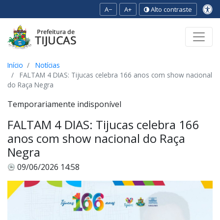
A−
A+
Alto contraste
Ir para o conteúdo
Ir para o menu
Ir para a busca
[2]
[3]
[1]
Início
Notícias
FALTAM 4 DIAS: Tijucas celebra 166 anos com show nacional
do Raça Negra
Temporariamente indisponível
FALTAM 4 DIAS: Tijucas celebra 166
anos com show nacional do Raça
Negra
09/06/2026 14:58