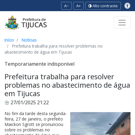
A−
A+
Alto contraste
Ir para o conteúdo
Ir para o menu
Ir para a busca
[2]
[3]
[1]
Início
Notícias
Prefeitura trabalha para resolver problemas no
abastecimento de água em Tijucas
Temporariamente indisponível
Prefeitura trabalha para resolver
problemas no abastecimento de água
em Tijucas
27/01/2025 21:22
No fim da tarde desta segunda-
feira, 27 de janeiro, o prefeito
Maickon Sgrott se pronunciou
sobre os problemas no