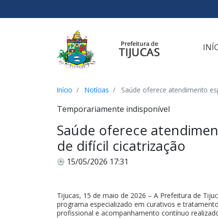
Ir para o conteúdo
Ir para o menu
Ir para a busca
[2]
[3]
[1]
INÍ
Início
Notícias
Saúde oferece atendimento espec
Temporariamente indisponível
Saúde oferece atendiment
de difícil cicatrização
15/05/2026 17:31
Tijucas, 15 de maio de 2026 – A Prefeitura de Tiju
programa especializado em curativos e tratamento d
profissional e acompanhamento contínuo realizado 