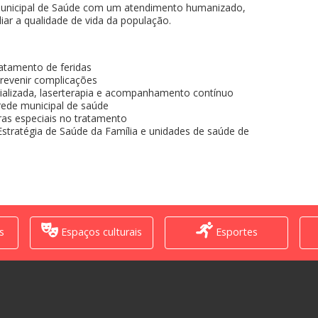
a Municipal de Saúde com um atendimento humanizado,
iar a qualidade de vida da população.
ratamento de feridas
prevenir complicações
alizada, laserterapia e acompanhamento contínuo
rede municipal de saúde
uras especiais no tratamento
Estratégia de Saúde da Família e unidades de saúde de
s
Espaços culturais
Esportes