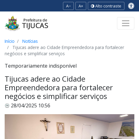
A−
A+
Alto contraste
Ir para o conteúdo
Ir para o menu
Ir para a busca
[2]
[3]
[1]
Início
Notícias
Tijucas adere ao Cidade Empreendedora para fortalecer
negócios e simplificar serviços
Temporariamente indisponível
Tijucas adere ao Cidade
Empreendedora para fortalecer
negócios e simplificar serviços
28/04/2025 10:56