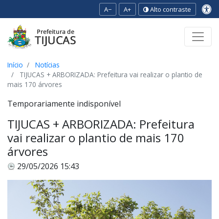
A−
A+
Alto contraste
Ir para o conteúdo
Ir para o menu
Ir para a busca
[2]
[3]
[1]
Início
Notícias
TIJUCAS + ARBORIZADA: Prefeitura vai realizar o plantio de
mais 170 árvores
Temporariamente indisponível
TIJUCAS + ARBORIZADA: Prefeitura
vai realizar o plantio de mais 170
árvores
29/05/2026 15:43