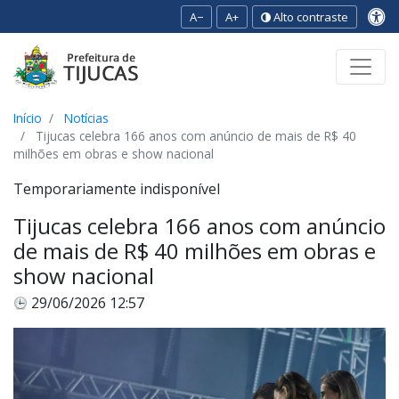
A−
A+
Alto contraste
Ir para o conteúdo
Ir para o menu
Ir para a busca
[2]
[3]
[1]
Início
Notícias
Tijucas celebra 166 anos com anúncio de mais de R$ 40
milhões em obras e show nacional
Temporariamente indisponível
Tijucas celebra 166 anos com anúncio
de mais de R$ 40 milhões em obras e
show nacional
29/06/2026 12:57