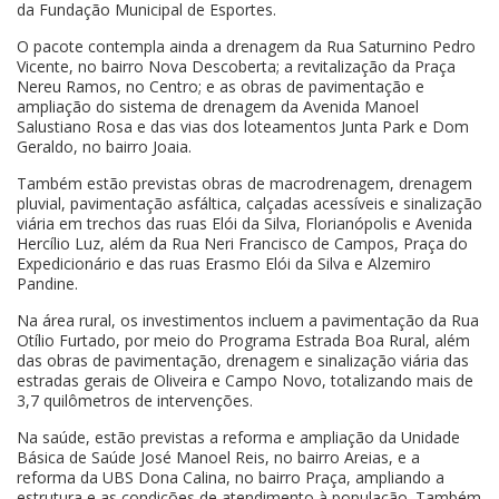
da Fundação Municipal de Esportes.
O pacote contempla ainda a drenagem da Rua Saturnino Pedro
Vicente, no bairro Nova Descoberta; a revitalização da Praça
Nereu Ramos, no Centro; e as obras de pavimentação e
ampliação do sistema de drenagem da Avenida Manoel
Salustiano Rosa e das vias dos loteamentos Junta Park e Dom
Geraldo, no bairro Joaia.
Também estão previstas obras de macrodrenagem, drenagem
pluvial, pavimentação asfáltica, calçadas acessíveis e sinalização
viária em trechos das ruas Elói da Silva, Florianópolis e Avenida
Hercílio Luz, além da Rua Neri Francisco de Campos, Praça do
Expedicionário e das ruas Erasmo Elói da Silva e Alzemiro
Pandine.
Na área rural, os investimentos incluem a pavimentação da Rua
Otílio Furtado, por meio do Programa Estrada Boa Rural, além
das obras de pavimentação, drenagem e sinalização viária das
estradas gerais de Oliveira e Campo Novo, totalizando mais de
3,7 quilômetros de intervenções.
Na saúde, estão previstas a reforma e ampliação da Unidade
Básica de Saúde José Manoel Reis, no bairro Areias, e a
reforma da UBS Dona Calina, no bairro Praça, ampliando a
estrutura e as condições de atendimento à população. Também