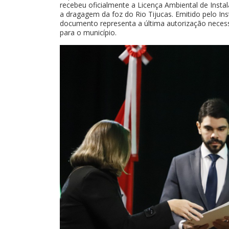
recebeu oficialmente a Licença Ambiental de Insta
a dragagem da foz do Rio Tijucas. Emitido pelo In
documento representa a última autorização necessá
para o município.