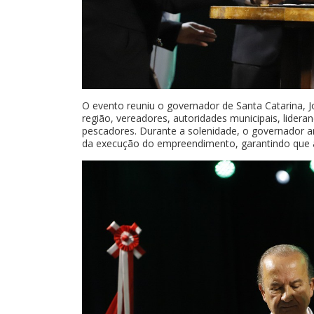
O evento reuniu o governador de Santa Catarina, J
região, vereadores, autoridades municipais, lidera
pescadores. Durante a solenidade, o governador an
da execução do empreendimento, garantindo que a