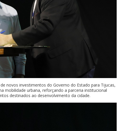
de novos investimentos do Governo do Estado para Tijucas,
na mobilidade urbana, reforçando a parceria institucional
entos destinados ao desenvolvimento da cidade.