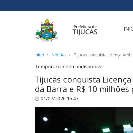
Ir para o conteúdo
Ir para o menu
Ir para a busca
[2]
[3]
[1]
INÍ
Início
Notícias
Tijucas conquista Licença Ambi
Temporariamente indisponível
Tijucas conquista Licenç
da Barra e R$ 10 milhões 
01/07/2026 16:47