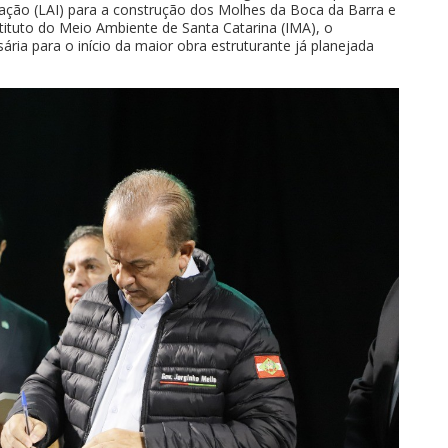
lação (LAI) para a construção dos Molhes da Boca da Barra e
stituto do Meio Ambiente de Santa Catarina (IMA), o
ria para o início da maior obra estruturante já planejada