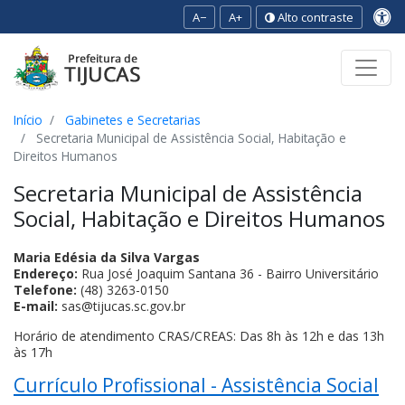
A−
A+
Alto contraste
Ir para o conteúdo
Ir para o menu
Ir para a busca
[2]
[3]
[1]
Início
Gabinetes e Secretarias
Secretaria Municipal de Assistência Social, Habitação e
Direitos Humanos
Secretaria Municipal de Assistência
Social, Habitação e Direitos Humanos
Maria Edésia da Silva Vargas
Endereço:
Rua José Joaquim Santana 36 - Bairro Universitário
Telefone:
(48) 3263-0150
E-mail:
sas@tijucas.sc.gov.br
Horário de atendimento CRAS/CREAS: Das 8h às 12h e das 13h
às 17h
Currículo Profissional - Assistência Social