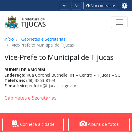
A−
A+
Alto contraste
Ir para o conteúdo
Ir para o menu
Ir para a busca
[2]
[3]
[1]
Início
Gabinetes e Secretarias
Vice-Prefeito Municipal de Tijucas
Vice-Prefeito Municipal de Tijucas
RUDNEI DE AMORIM
Endereço:
Rua Coronel Buchelle, 01 – Centro – Tijucas – SC
Telefone:
(48) 3263-8104
E-mail:
viceprefeito@tijucas.sc.gov.br
Gabinetes e Secretarias
Conheça a cidade
Álbuns de fotos