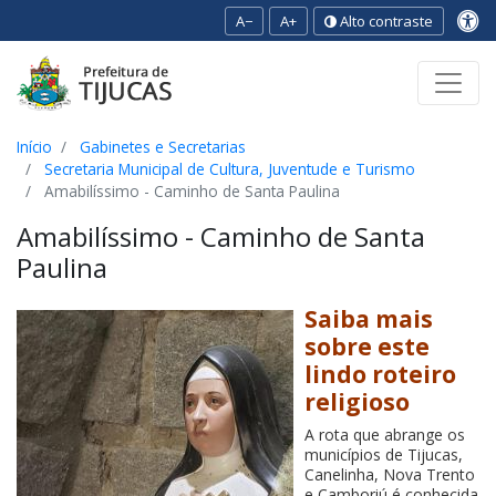
A−
A+
Alto contraste
Ir para o conteúdo
Ir para o menu
Ir para a busca
[2]
[3]
[1]
Início
Gabinetes e Secretarias
Secretaria Municipal de Cultura, Juventude e Turismo
Amabilíssimo - Caminho de Santa Paulina
Amabilíssimo - Caminho de Santa
Paulina
Saiba mais
sobre este
lindo roteiro
religioso
A rota que abrange os
municípios de Tijucas,
Canelinha, Nova Trento
e Camboriú é conhecida