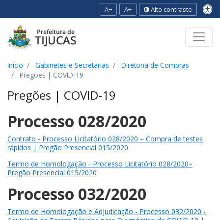
A−
A+
Alto contraste
Ir para o conteúdo
Ir para o menu
Ir para a busca
[2]
[3]
[1]
Início
Gabinetes e Secretarias
Diretoria de Compras
Pregões | COVID-19
Pregões | COVID-19
Processo 028/2020
Contrato - Processo Licitatório 028/2020 – Compra de testes
rápidos | Pregão Presencial 015/2020
Termo de Homologação - Processo Licitatório 028/2020–
Pregão Presencial 015/2020
Processo 032/2020
Termo de Homologação e Adjudicação - Processo 032/2020 -