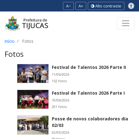
A−
A+
Alto contraste
Ir para o conteúdo
Ir para o menu
Ir para a busca
[2]
[3]
[1]
Início
Fotos
Fotos
Festival de Talentos 2026 Parte II
11/06/2026
152 fotos
Festival de Talentos 2026 Parte I
10/06/2026
201 fotos
Posse de novos colaboradores dia
02/03
02/03/2026
50 fotos