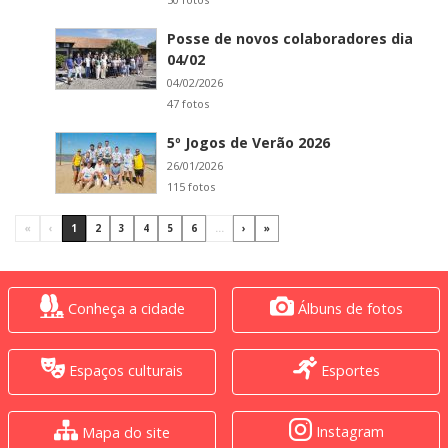
Posse de novos colaboradores dia
04/02
04/02/2026
47 fotos
5º Jogos de Verão 2026
26/01/2026
115 fotos
«
‹
1
2
3
4
5
6
...
›
»
Conheça a cidade
Álbuns de fotos
Espaços culturais
Esportes
Instagram
Mapa do site