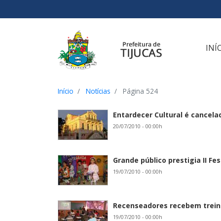
Ir para o conteúdo
Ir para o menu
Ir para a busca
[2]
[3]
[1]
INÍ
Início
Notícias
Página 524
Entardecer Cultural é cancela
20/07/2010 - 00:00h
Grande público prestigia II Fe
19/07/2010 - 00:00h
Recenseadores recebem trei
19/07/2010 - 00:00h