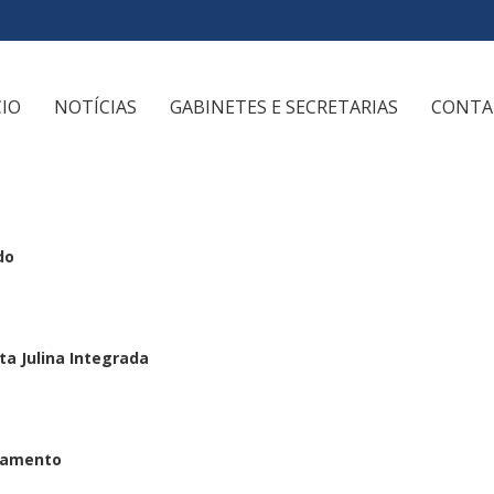
CIO
NOTÍCIAS
GABINETES E SECRETARIAS
CONTA
do
sta Julina Integrada
namento