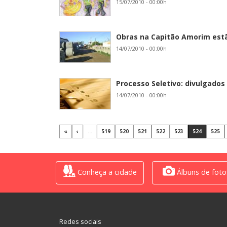
15/07/2010 - 00:00h
Obras na Capitão Amorim estã
14/07/2010 - 00:00h
Processo Seletivo: divulgados 
14/07/2010 - 00:00h
«
‹
...
519
520
521
522
523
524
525
Conheça a cidade
Álbuns de foto
Redes sociais