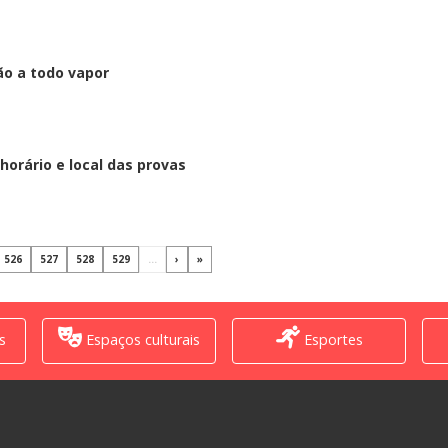
o a todo vapor
horário e local das provas
526
527
528
529
...
›
»
s
Espaços culturais
Esportes