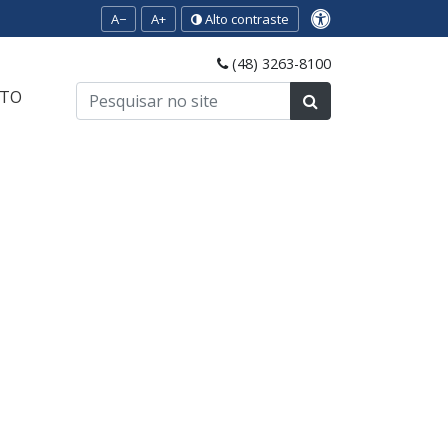
A−
A+
Alto contraste
(48) 3263-8100
TO