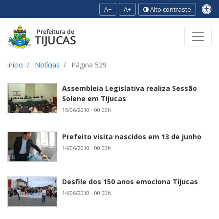
A−
A+
Alto contraste
Ir para o conteúdo
Ir para o menu
Ir para a busca
[2]
[3]
[1]
Início
Notícias
Página 529
Assembleia Legislativa realiza Sessão
Solene em Tijucas
15/06/2010 - 00:00h
Prefeito visita nascidos em 13 de junho
14/06/2010 - 00:00h
Desfile dos 150 anos emociona Tijucas
14/06/2010 - 00:00h