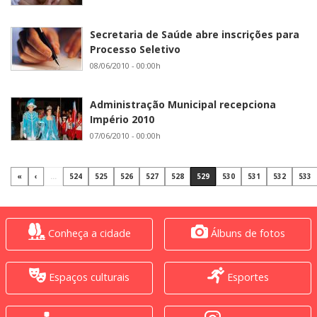
Secretaria de Saúde abre inscrições para
Processo Seletivo
08/06/2010 - 00:00h
Administração Municipal recepciona
Império 2010
07/06/2010 - 00:00h
«
‹
...
524
525
526
527
528
529
530
531
532
533
Conheça a cidade
Álbuns de fotos
Espaços culturais
Esportes