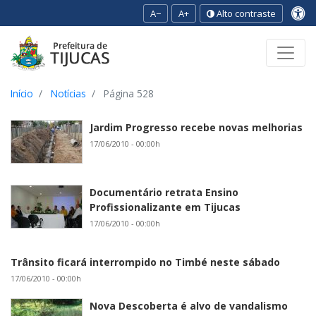
A−
A+
Alto contraste
Ir para o conteúdo
Ir para o menu
Ir para a busca
[2]
[3]
[1]
Início
Notícias
Página 528
Jardim Progresso recebe novas melhorias
17/06/2010 - 00:00h
Documentário retrata Ensino
Profissionalizante em Tijucas
17/06/2010 - 00:00h
Trânsito ficará interrompido no Timbé neste sábado
17/06/2010 - 00:00h
Nova Descoberta é alvo de vandalismo