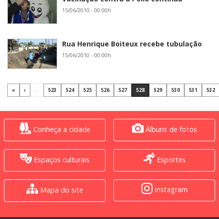
15/06/2010 - 00:00h
Rua Henrique Boiteux recebe tubulação
15/06/2010 - 00:00h
«
‹
...
523
524
525
526
527
528
529
530
531
532
Conheça a cidade
Álbuns de fotos
Espaços culturais
Esportes
Instagram
Mapa do site